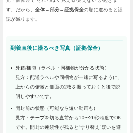
光・個体差で“それっぽく見える/見えない”が起きま
す。だから、
全体→部分→証拠保全
の順に進めると誤
認が減ります。
到着直後に撮るべき写真（証拠保全）
外箱/梱包（ラベル・同梱物が分かる状態）
見方：
配送ラベルや同梱物が一緒に写るように、
上からの俯瞰と側面の2枚を撮っておくと後で説
明しやすいです。
開封前の状態（可能なら短い動画も）
見方：
テープを切る直前から10〜20秒程度でOK
です。開封の連続性が残ると“すり替え”疑いを避