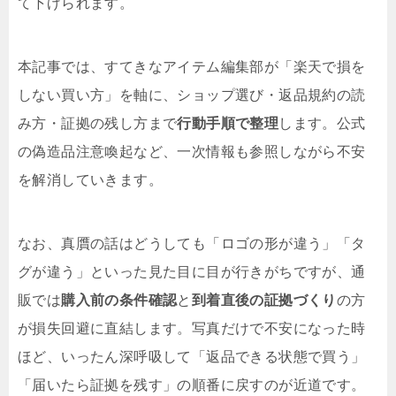
て下げられます。
本記事では、すてきなアイテム編集部が「楽天で損を
しない買い方」を軸に、ショップ選び・返品規約の読
み方・証拠の残し方まで
行動手順で整理
します。公式
の偽造品注意喚起など、一次情報も参照しながら不安
を解消していきます。
なお、真贋の話はどうしても「ロゴの形が違う」「タ
グが違う」といった見た目に目が行きがちですが、通
販では
購入前の条件確認
と
到着直後の証拠づくり
の方
が損失回避に直結します。写真だけで不安になった時
ほど、いったん深呼吸して「返品できる状態で買う」
「届いたら証拠を残す」の順番に戻すのが近道です。