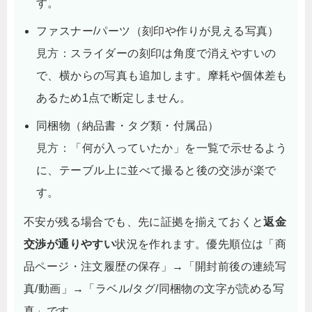
す。
ファスナー/パーツ（刻印や作りが見える写真）
見方：
スライダーの刻印は角度で消えやすいの
で、横からの写真も追加します。摩耗や個体差も
あるため1点で断定しません。
同梱物（納品書・タグ類・付属品）
見方：
「何が入っていたか」を一覧で示せるよう
に、テーブル上に並べて撮ると後の交渉が楽で
す。
不安が残る場合でも、先に証拠を揃えておくと
返金
交渉が通りやすい
状況を作れます。優先順位は「商
品ページ・注文履歴の保存」→「開封前後の連続写
真/動画」→「ラベル/タグ/同梱物の文字が読める写
真」です。