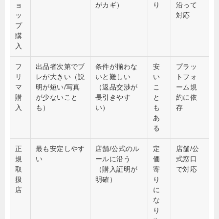
ョ
がカギ）
り
沿って
ッ
対応
プ
購
入
フ
出品者次第でブ
条件が揃わな
安
プラッ
リ
レが大きい（説
いと難しい
い
トフォ
マ
明が短い/写真
（返品交渉が
こ
ーム規
購
が少ないこと
長引きやす
と
約に依
入
も）
い）
も
存
あ
る
正
最も安定しやす
店舗/公式のル
定
店舗/公
規
い
ールに沿う
価
式窓口
取
（購入証明が
寄
で対応
扱
明確）
り
店
に
な
り