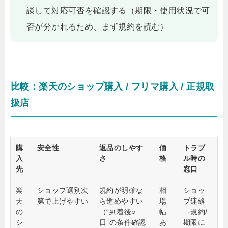
談して対応可否を確認する（期限・使用状況で可
否が分かれるため、まず規約を読む）
比較：楽天のショップ購入 / フリマ購入 / 正規取
扱店
購
安全性
返品のしやす
価
トラブ
入
さ
格
ル時の
先
窓口
楽
ショップ選別次
規約が明確な
相
ショッ
天
第で上げやすい
ら進めやすい
場
プ連絡
の
（“到着後○
幅
→規約/
シ
日”の条件確認
あ
期限に