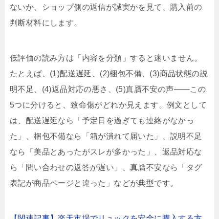
ないか、ショップ側の返信が誠実かを見て、購入前の
判断材料にします。
低評価の読み方は「内容を分類」すると迷いません。
たとえば、(1)配送遅延、(2)梱包不備、(3)商品状態の説
明不足、(4)返品対応の悪さ、(5)真贋不安の声――この
5つに分けると、致命傷がどれか見えます。例文として
は、配送遅延なら「予定日を過ぎても連絡がなかっ
た」、梱包不備なら「箱が潰れて届いた」、説明不足
なら「美品とあったがスレが多かった」、返品対応な
ら「問い合わせの返答が遅い」、真贋不安なら「タグ
表記が商品ページと違った」などが典型です。
【関連記事】楽天市場でリュックを安全に購入する方