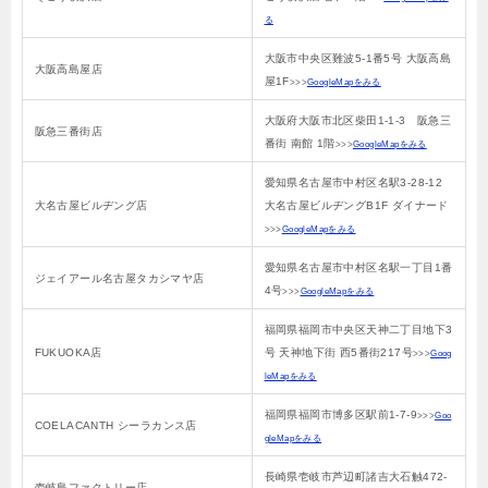
る
大阪市中央区難波5-1番5号 大阪高島
大阪高島屋店
屋1F
>>>
GoogleMapをみる
大阪府大阪市北区柴田1-1-3 阪急三
阪急三番街店
番街 南館 1階
>>>
GoogleMapをみる
愛知県名古屋市中村区名駅3-28-12
大名古屋ビルヂング店
大名古屋ビルヂングB1F ダイナード
>>>
GoogleMapをみる
愛知県名古屋市中村区名駅一丁目1番
ジェイアール名古屋タカシマヤ店
4号
>>>
GoogleMapをみる
福岡県福岡市中央区天神二丁目地下3
FUKUOKA店
号 天神地下街 西5番街217号
>>>
Goog
leMapをみる
福岡県福岡市博多区駅前1-7-9
>>>
Goo
COELACANTH シーラカンス店
gleMapをみる
長崎県壱岐市芦辺町諸吉大石触472-
壱岐島ファクトリー店