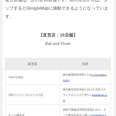
ップするとGoogleMapに移動できるようになっていま
す。
【直営店：10店舗】
Ball and Chain
直営店
住所
東京都墨田区本所1-1-8
>>>GoogleMap
TOKYO本店
をみる
東京都渋谷区渋谷2-24-12 渋谷スク
渋谷スクランブルスクエア店
ランブルスクエア5F
>>>
GoogleMapをみ
る
神奈川県横浜市西区高島2-18-1 そ
そごう横浜店
ごう横浜店地下１階
>>>
GoogleMapをみ