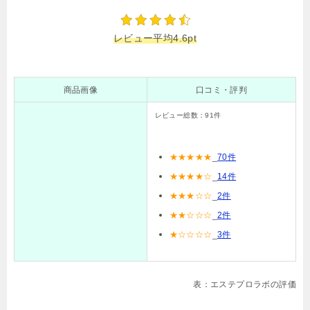
レビュー平均4
.6
pt
商品画像
口コミ・評判
レビュー総数：
91
件
★
★
★
★
★
_
70件
★★★★☆
_
14件
★★★☆☆
_
2件
★★☆☆☆
_
2件
★☆☆☆☆
_
3件
表：エステプロラボの評価