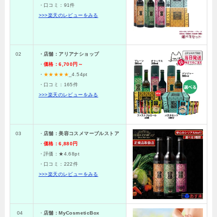
・口コミ：91
件
>>>楽天のレビューをみる
02
・店舗：アリアナショップ
・
価格：6,700円～
・
★★★★★
_4.54pt
・口コミ：
165件
>>>楽天のレビューをみる
03
・
店舗：美容コスメマーブルストア
・
価格：6,880円
・評価：★4.68
pt
・口コミ：
222
件
>>>楽天のレビューをみる
04
・
店舗：MyCosmeticBox