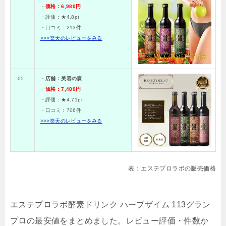
・
価格：6,980円
・評価：★4.8
pt
・口コミ：
213
件
>>>楽天のレビューをみる
05
・
店舗：美容の森
・
価格：7,480円
・評価：★
4.71pt
・口コミ：
706件
>>>楽天のレビューをみる
表：エステプロラボの販売価格
エステプロラボ酵素ドリンク ハーブザイム 113グラン
プロの最安値をまとめました。レビュー評価・件数か