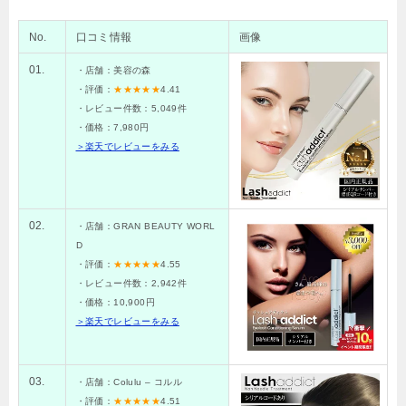
No.
口コミ情報
画像
01.
・店舗：美容の森
・評価：
★★★★★
4.41
・レビュー件数：5,049件
・価格：7,980円
＞楽天でレビューをみる
02.
・店舗：GRAN BEAUTY WORL
D
・評価：
★★★★★
4.55
・レビュー件数：2,942件
・価格：10,900円
＞楽天でレビューをみる
03.
・店舗：Colulu – コルル
・評価：
★★★★★
4.51