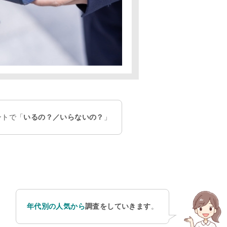
ントで「
いるの？／いらないの？
」
年代別の人気から
調査をしていきます
。