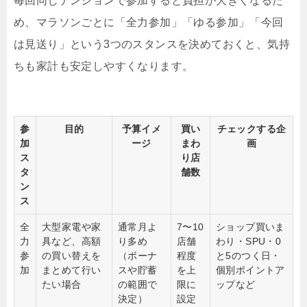
毎回同じテンションで参加すると負担が大きくなるた
め、マラソンごとに「全力参加」「ゆる参加」「今回
は見送り」という3つのスタンスを決めておくと、気持
ちも家計も安定しやすくなります。
参
目的
予算イメ
買い
チェックする企
加
ージ
まわ
画
ス
り店
タ
舗数
ン
ス
全
大型家電や家
通常月よ
7〜10
ショップ買いま
力
具など、高額
り多め
店舗
わり・SPU・0
参
の買い替えを
（ボーナ
程度
と5のつく日・
加
まとめて行い
スや貯蓄
を上
個別ポイントア
たい場合
の範囲で
限に
ップなど
決定）
設定