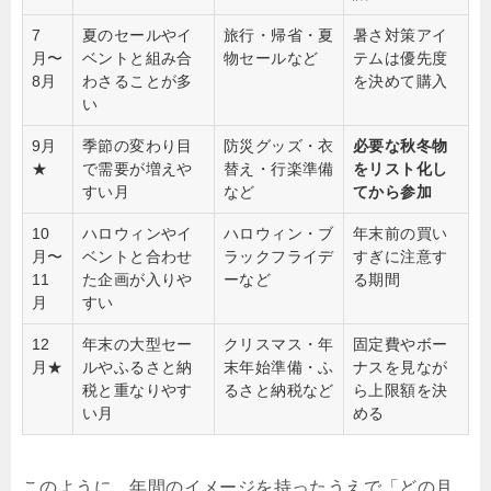
7
夏のセールやイ
旅行・帰省・夏
暑さ対策アイ
月〜
ベントと組み合
物セールなど
テムは優先度
8月
わさることが多
を決めて購入
い
9月
季節の変わり目
防災グッズ・衣
必要な秋冬物
★
で需要が増えや
替え・行楽準備
をリスト化し
すい月
など
てから参加
10
ハロウィンやイ
ハロウィン・ブ
年末前の買い
月〜
ベントと合わせ
ラックフライデ
すぎに注意す
11
た企画が入りや
ーなど
る期間
月
すい
12
年末の大型セー
クリスマス・年
固定費やボー
月★
ルやふるさと納
末年始準備・ふ
ナスを見なが
税と重なりやす
るさと納税など
ら上限額を決
い月
める
このように、年間のイメージを持ったうえで「どの月