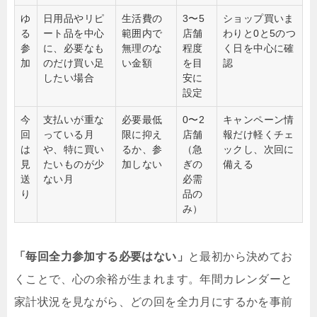
ゆ
日用品やリピ
生活費の
3〜5
ショップ買いま
る
ート品を中心
範囲内で
店舗
わりと0と5のつ
参
に、必要なも
無理のな
程度
く日を中心に確
加
のだけ買い足
い金額
を目
認
したい場合
安に
設定
今
支払いが重な
必要最低
0〜2
キャンペーン情
回
っている月
限に抑え
店舗
報だけ軽くチェ
は
や、特に買い
るか、参
（急
ックし、次回に
見
たいものが少
加しない
ぎの
備える
送
ない月
必需
り
品の
み）
「毎回全力参加する必要はない」
と最初から決めてお
くことで、心の余裕が生まれます。年間カレンダーと
家計状況を見ながら、どの回を全力月にするかを事前