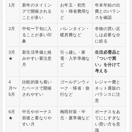
1月
新年のタイミン
お年玉・初売
年末年始の出
グで開催される
り・帰省費用な
費とのバラン
ことが多い
ど
スを確認
2月
中旬〜下旬に入
バレンタイン・
冬物の買い足
ることが多い印
暖房費など
しは必要な分
象
に絞る
3月
新生活準備と絡
引っ越し・家
生活必需品と
★
みやすい要注意
電・入学準備な
「ついで買
月
ど
い」を分けて
考える
4
比較的落ち着い
ゴールデンウィ
レジャー費と
月〜
たペースで開催
ーク・帰省・旅
ネット通販の
5月
されやすい
行など
バランスに注
意
6月
中元やボーナス
梅雨対策・中
ボーナスをあ
★
前後と重なりや
元・夏準備など
てにしすぎな
すい月
い買い方を意
識