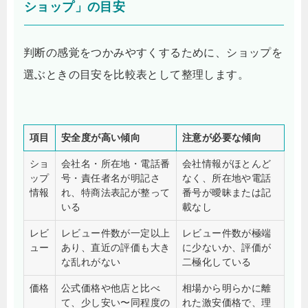
ショップ」の目安
判断の感覚をつかみやすくするために、ショップを
選ぶときの目安を比較表として整理します。
項目
安全度が高い傾向
注意が必要な傾向
ショ
会社名・所在地・電話番
会社情報がほとんど
ップ
号・責任者名が明記さ
なく、所在地や電話
情報
れ、特商法表記が整って
番号が曖昧または記
いる
載なし
レビ
レビュー件数が一定以上
レビュー件数が極端
ュー
あり、直近の評価も大き
に少ないか、評価が
な乱れがない
二極化している
価格
公式価格や他店と比べ
相場から明らかに離
て、少し安い〜同程度の
れた激安価格で、理