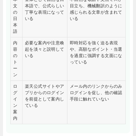
文
本語で、公式らしい
目立ち、機械翻訳のように
の
丁寧な表現になって
感じられる文章が含まれて
日
いる
いる
本
語
内
必要な案内や注意喚
即時対応を強く迫る表現
容
起を淡々と説明して
や、高額なポイント・当選
の
いる
を過度に強調する文面にな
ト
っている
ー
ン
ロ
楽天公式サイトやア
メール内のリンクからのみ
グ
プリからのログイン
ログインを促し、他の確認
イ
を前提として案内し
手段に触れていない
ン
ている
案
内