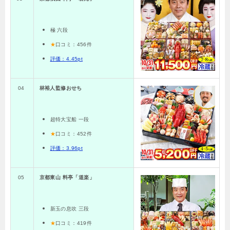
極 六段
★
口コミ：456
件
評価：
4.45pt
04
林裕人監修おせち
超特大宝船 一段
★
口コミ：452件
評価：
3.96pt
05
京都東山 料亭「道楽」
新玉の息吹 三段
★
口コミ：419
件