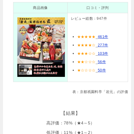
商品画像
口コミ・評判
レビュー総数：947件
★
★
★
★
★
_
461件
★★★★☆
_
277件
★★★☆☆
_
103件
★★☆☆☆
_
56件
★☆☆☆☆
_
50
件
表：京都祇園料亭「岩元」の評価
【結果】
高評価：78%（★4～5）
低評価：11%（★1～2）