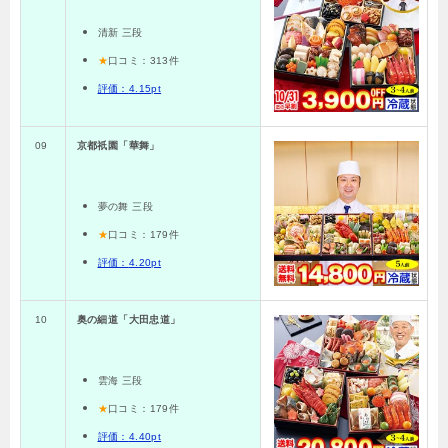
清新 三段
★
口コミ：313
件
評価：
4.15pt
09
京都祇園「華舞」
夢の舞 三段
★
口コミ：
179
件
評価：
4.20pt
10
奥の細道「大田忠道」
雲海
三段
★
口コミ：
179
件
評価：
4.40pt