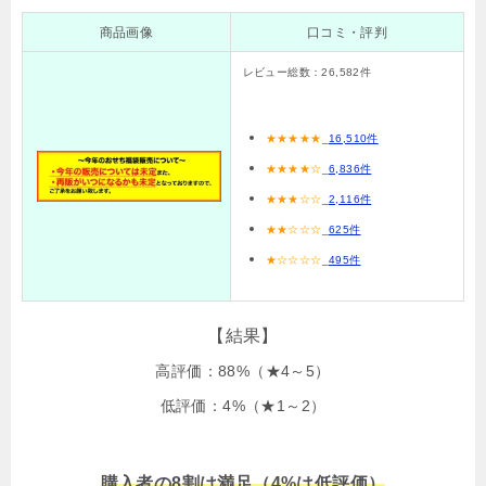
商品画像
口コミ・評判
レビュー総数：26,582件
★
★
★
★
★
_
16,510件
★★★★☆
_
6,836件
★★★☆☆
_
2,116件
★★☆☆☆
_
625件
★☆☆☆☆
_
495件
【結果】
高評価：88%（★4～5）
低評価：4%（★1～2）
購入者の8割は満足（4%は低評価）