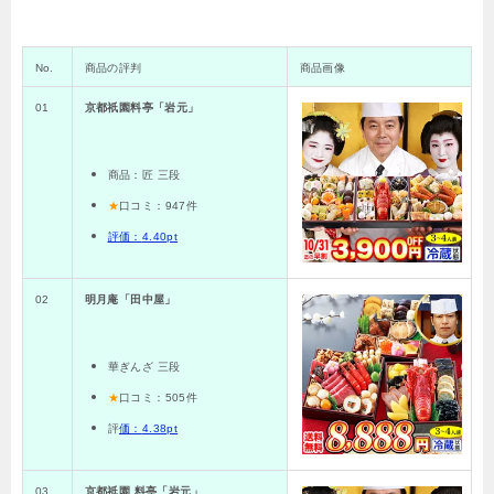
No.
商品の評判
商品画像
01
京都祇園料亭「岩元」
商品：匠 三段
★
口コミ：947件
評価：
4.40pt
02
明月庵「田中屋」
華ぎんざ 三段
★
口コミ：
505
件
評
価：
4.38pt
03
京都祇園 料亭「岩元」