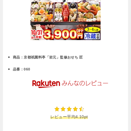
商品：京都祇園料亭「岩元」監修おせち 匠
品番：060
レビュー平均4.10pt