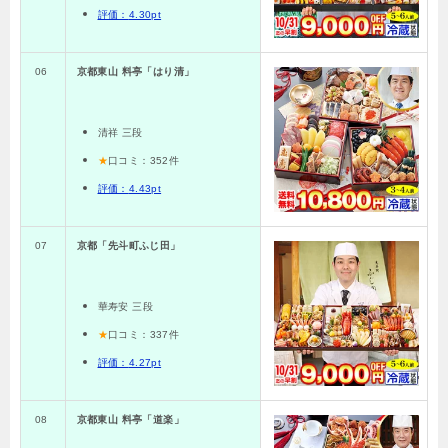
評価：
4.30pt
06
京都東山 料亭「はり清」
清祥 三段
★
口コミ：352
件
評価：
4.43pt
07
京都「先斗町ふじ田」
華寿安 三段
★
口コミ：337
件
評価：
4.27pt
08
京都東山 料亭「道楽」